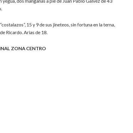
en yegua, dos manganas a pie de Juan Pablo Galvez de 43
o.
stalazos”, 15 y 9 de sus jineteos, sin fortuna en la terna,
de Ricardo. Arias de 18.
FINAL ZONA CENTRO