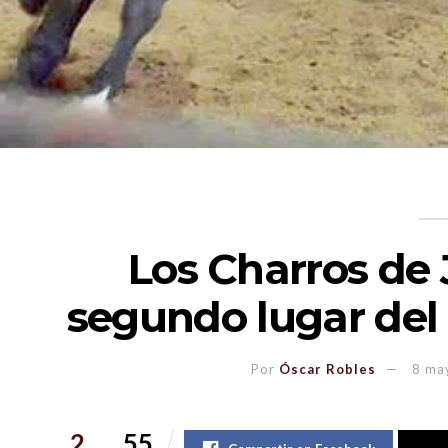
Los Charros de 
segundo lugar del
Por
Óscar Robles
8 ma
2
55