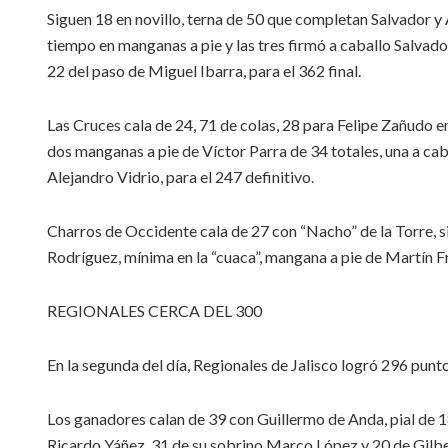
Siguen 18 en novillo, terna de 50 que completan Salvador y
tiempo en manganas a pie y las tres firmó a caballo Salvado
22 del paso de Miguel Ibarra, para el 362 final.
Las Cruces cala de 24, 71 de colas, 28 para Felipe Zañudo en
dos manganas a pie de Víctor Parra de 34 totales, una a ca
Alejandro Vidrio, para el 247 definitivo.
Charros de Occidente cala de 27 con “Nacho” de la Torre, 
Rodríguez, mínima en la “cuaca”, mangana a pie de Martín Fre
REGIONALES CERCA DEL 300
En la segunda del día, Regionales de Jalisco logró 296 punto
Los ganadores calan de 39 con Guillermo de Anda, pial de 18
Ricardo Yáñez, 31 de su sobrino Marco López y 20 de Gilb